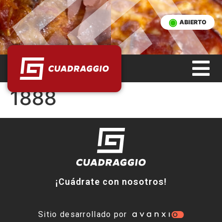
ABIERTO
1888
¡Cuádrate con nosotros!
Sitio desarrollado por