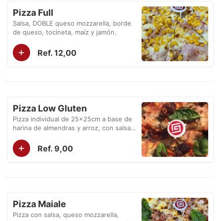
Pizza Full
Salsa, DOBLE queso mozzarella, borde
de queso, tocineta, maíz y jamón.
+
Ref. 12,00
Pizza Low Gluten
Pizza individual de 25x25cm a base de
harina de almendras y arroz, con salsa,
queso mozzarella y 2 ingredientes de
+
su elección.
Ref. 9,00
Pizza Maiale
Pizza con salsa, queso mozzarella,